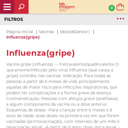
0
FILTROS
|
|
|
Página Inicial
Vacinas
Idoso(60anos+)
Influenza(gripe)
Influenza(gripe)
Vacina gripe (influenza) — tretravalente/quadrivalente O
que previne:Infecção pelo vírus Influenza (que causa a
gripe) contidos nas vacinas. Indicação: Para todas as
pessoas a partir de 6 meses de vida, principalmente
aquelas de maior risco para infecções respiratórias, que
podem ter complicações e a forma grave da doença.
Contraindicação: Pessoas com alergia grave (anafilaxia),
a algum componente da vacina ou a dose anterior.
Esquemas de doses: -Para crianças entre 6 meses e 8
anos de idade: duas doses na primeira vez em que forem
vacinadas (primovacinação), com intervalo de um mês e
revacinação anual. -A partir de 9 anos: dose única anual. -