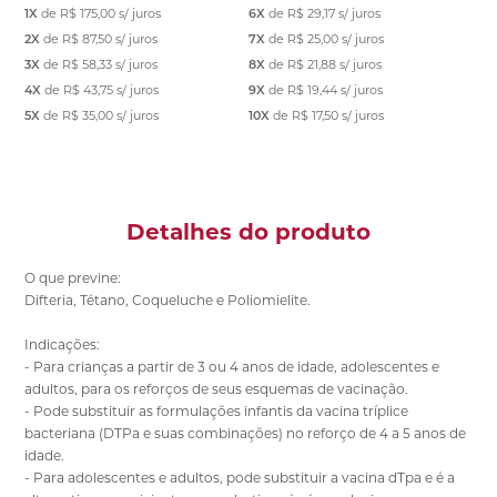
1X
de
R$ 175,00
s/ juros
6X
de
R$ 29,17
s/ juros
2X
de
R$ 87,50
s/ juros
7X
de
R$ 25,00
s/ juros
3X
de
R$ 58,33
s/ juros
8X
de
R$ 21,88
s/ juros
4X
de
R$ 43,75
s/ juros
9X
de
R$ 19,44
s/ juros
5X
de
R$ 35,00
s/ juros
10X
de
R$ 17,50
s/ juros
Detalhes do produto
O que previne:
Difteria, Tétano, Coqueluche e Poliomielite.
Indicações:
- Para crianças a partir de 3 ou 4 anos de idade, adolescentes e
adultos, para os reforços de seus esquemas de vacinação.
- Pode substituir as formulações infantis da vacina tríplice
bacteriana (DTPa e suas combinações) no reforço de 4 a 5 anos de
idade.
- Para adolescentes e adultos, pode substituir a vacina dTpa e é a